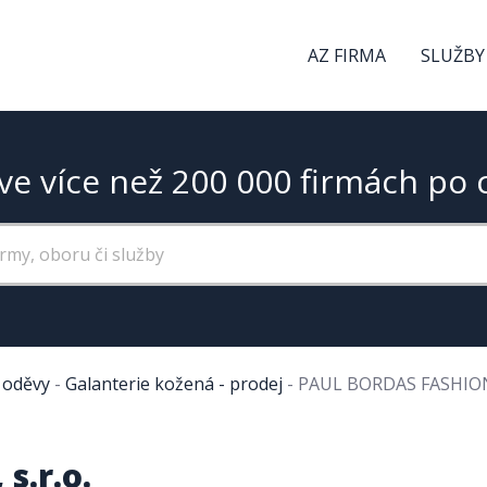
AZ FIRMA
SLUŽBY
ve více než 200 000 firmách po 
, oděvy
-
Galanterie kožená - prodej
-
PAUL BORDAS FASHION,
s.r.o.