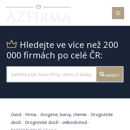
Mai
Men
Hledejte ve více než 200
000 firmách po celé ČR:
HLEDAT
Úvod
-
Firma
-
Drogerie, barvy, chemie
-
Drogistické
zboží
-
Drogistické zboží - velkoobchod
-
PARFEMGROUP.CZ s.r.o.