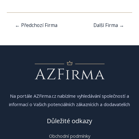
Navigace
←
Předchozí Firma
Další Firma
→
pro
příspěvek
Na portále AZFirma.cz nabízíme vyhledávání společností a
informací o Vašich potenciálních zákaznících a dodavatelích
Důležité odkazy
Obchodní podmínky