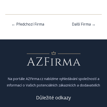
Navigace
←
Předchozí Firma
Další Firma
→
pro
příspěvek
Na portále AZFirma.cz nabízíme vyhledávání společností a
informací o Vašich potenciálních zákaznících a dodavatelích
Důležité odkazy