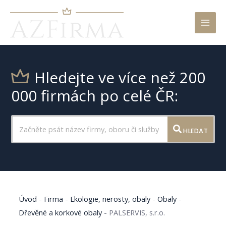
Mai
Men
Hledejte ve více než 200
000 firmách po celé ČR:
HLEDAT
Úvod
-
Firma
-
Ekologie, nerosty, obaly
-
Obaly
-
Dřevěné a korkové obaly
-
PALSERVIS, s.r.o.