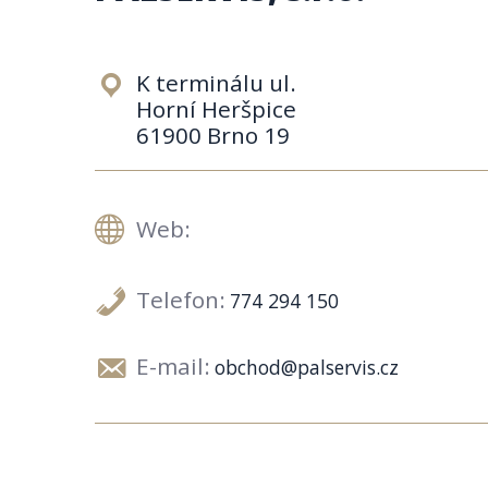
K terminálu ul.
Horní Heršpice
61900 Brno 19
Web:
Telefon:
774 294 150
E-mail:
obchod@palservis.cz