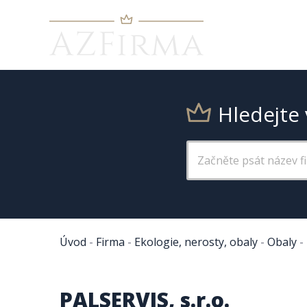
Hledejte 
Úvod
-
Firma
-
Ekologie, nerosty, obaly
-
Obaly
-
PALSERVIS, s.r.o.