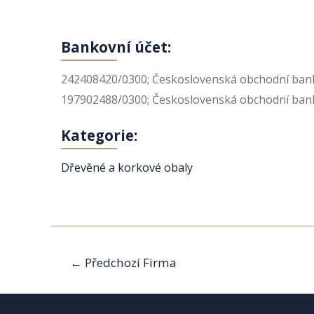
Bankovní účet:
242408420/0300; Československá obchodní banka,
197902488/0300; Československá obchodní banka,
Kategorie:
Dřevěné a korkové obaly
Navigace
←
Předchozí Firma
pro