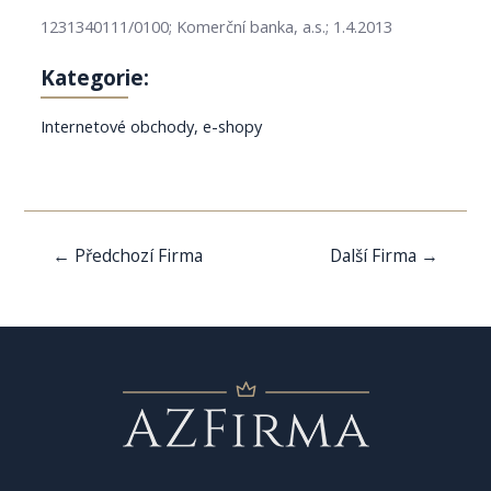
1231340111/0100; Komerční banka, a.s.; 1.4.2013
Kategorie:
Internetové obchody, e-shopy
Navigace
←
Předchozí Firma
Další Firma
→
pro
příspěvek