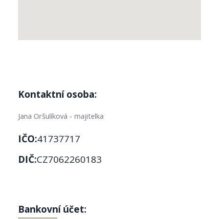
Kontaktní osoba:
Jana Oršulíková - majitelka
IČO:
41737717
DIČ:
CZ7062260183
Bankovní účet: