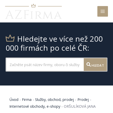
Mai
Men
Hledejte ve více než 200
000 firmách po celé ČR:
HLEDAT
Úvod
-
Firma
-
Služby, obchod, prodej
-
Prodej
-
Internetové obchody, e-shopy
-
ORŠULÍKOVÁ JANA