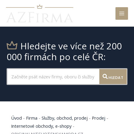
Mai
Men
Hledejte ve více než 200
000 firmách po celé ČR:
HLEDAT
Úvod
-
Firma
-
Služby, obchod, prodej
-
Prodej
-
Internetové obchody, e-shopy
-
ORIGINALNITEHOTENSKAMODA.CZ