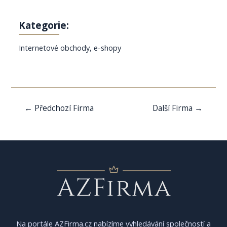
Kategorie:
Internetové obchody, e-shopy
Navigace
←
Předchozí Firma
Další Firma
→
pro
příspěvek
Na portále AZFirma.cz nabízíme vyhledávání společností a