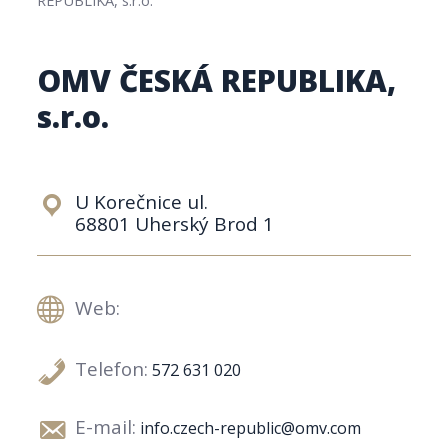
OMV ČESKÁ REPUBLIKA,
s.r.o.
U Korečnice ul.
68801 Uherský Brod 1
Web:
Telefon:
572 631 020
E-mail:
info.czech-republic@omv.com