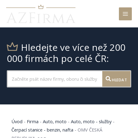
Mai
Men
Hledejte ve více než 200
000 firmách po celé ČR:
HLEDAT
Úvod
-
Firma
-
Auto, moto
-
Auto, moto - služby
-
Čerpací stanice - benzin, nafta
-
OMV ČESKÁ
REPUBLIKA, s.r.o.