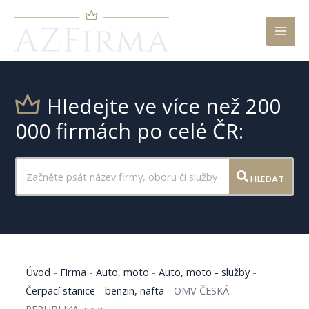
Mai
Men
Hledejte ve více než 200
000 firmách po celé ČR:
HLEDAT
Úvod
-
Firma
-
Auto, moto
-
Auto, moto - služby
-
Čerpací stanice - benzin, nafta
-
OMV ČESKÁ
REPUBLIKA, s.r.o.