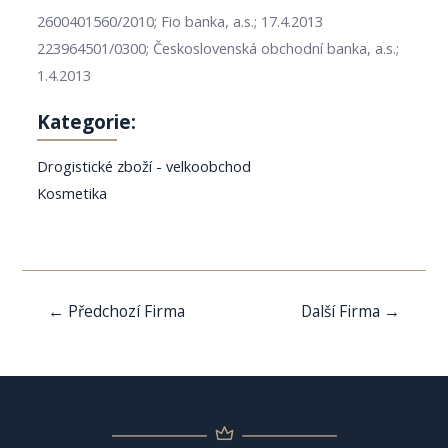
2600401560/2010; Fio banka, a.s.; 17.4.2013
223964501/0300; Československá obchodní banka, a.s.;
1.4.2013
Kategorie:
Drogistické zboží - velkoobchod
Kosmetika
Navigace
←
Předchozí Firma
Další Firma
→
pro
příspěvek