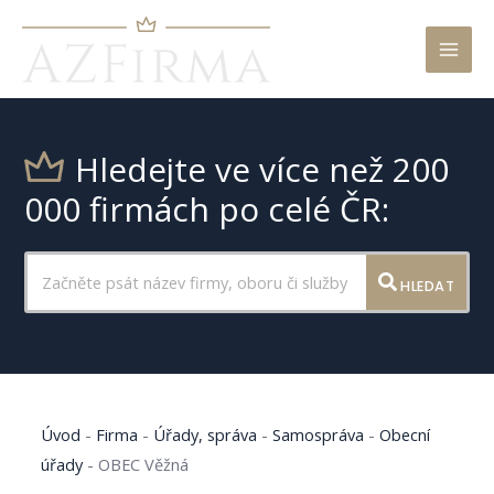
Mai
Men
Hledejte ve více než 200
000 firmách po celé ČR:
HLEDAT
Úvod
-
Firma
-
Úřady, správa
-
Samospráva
-
Obecní
úřady
-
OBEC Věžná