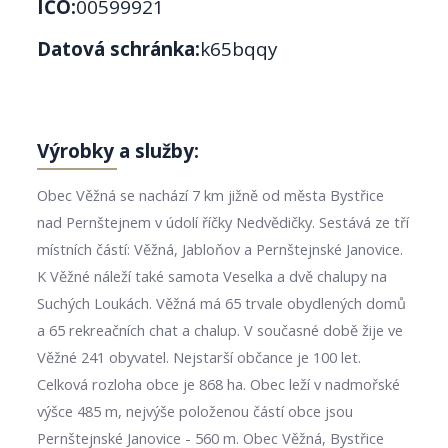
IČO:
00599921
Datová schránka:
k65bqqy
Výrobky a služby:
Obec Věžná se nachází 7 km jižně od města Bystřice
nad Pernštejnem v údolí říčky Nedvědičky. Sestává ze tří
místních částí: Věžná, Jabloňov a Pernštejnské Janovice.
K Věžné náleží také samota Veselka a dvě chalupy na
Suchých Loukách. Věžná má 65 trvale obydlených domů
a 65 rekreačních chat a chalup. V současné době žije ve
Věžné 241 obyvatel. Nejstarší občance je 100 let.
Celková rozloha obce je 868 ha. Obec leží v nadmořské
výšce 485 m, nejvýše položenou částí obce jsou
Pernštejnské Janovice - 560 m. Obec Věžná, Bystřice