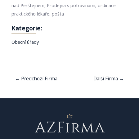
nad Perštejnem, Prodejna s potravinami, ordinace
praktického lékaře, pošta
Kategorie:
Obecní úřady
Navigace
←
Předchozí Firma
Další Firma
→
pro
příspěvek