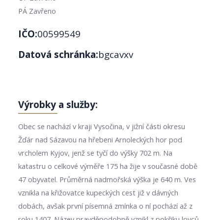
PÁ Zavřeno
IČO:
00599549
Datová schránka:
bgcavxv
Výrobky a služby:
Obec se nachází v kraji Vysočina, v jižní části okresu
Žďár nad Sázavou na hřebeni Arnoleckých hor pod
vrcholem Kyjov, jenž se tyčí do výšky 702 m. Na
katastru o celkové výměře 175 ha žije v současné době
47 obyvatel. Průměrná nadmořská výška je 640 m. Ves
vznikla na křižovatce kupeckých cest již v dávných
dobách, avšak první písemná zmínka o ní pochází až z
roku 1407. Název pravděpodobně vznikl z pokřiku lovců