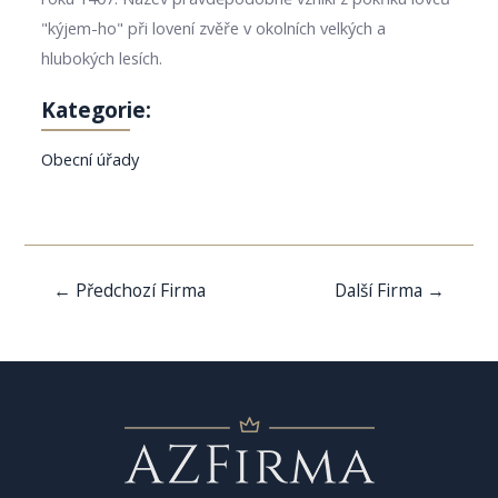
"kýjem-ho" při lovení zvěře v okolních velkých a
hlubokých lesích.
Kategorie:
Obecní úřady
Navigace
←
Předchozí Firma
Další Firma
→
pro
příspěvek