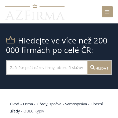
Mai
Men
Hledejte ve více než 200
000 firmách po celé ČR:
HLEDAT
Úvod
-
Firma
-
Úřady, správa
-
Samospráva
-
Obecní
úřady
-
OBEC Kyjov