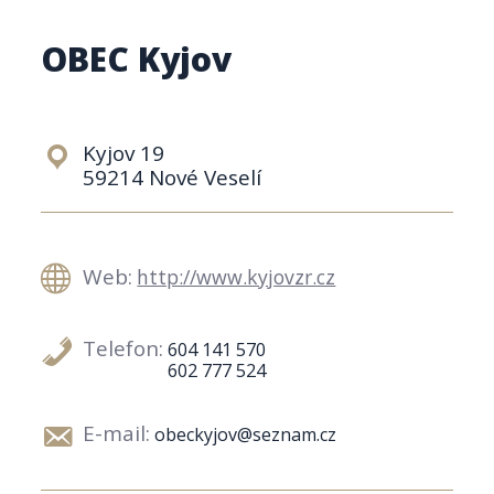
OBEC Kyjov
Kyjov 19
59214 Nové Veselí
Web:
http://www.kyjovzr.cz
Telefon:
604 141 570
602 777 524
E-mail:
obeckyjov@seznam.cz