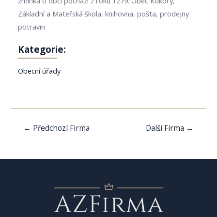
zmínka o obci pochází z roku 1279. Obec Kokory,
Základní a Mateřská škola, knihovna, pošta, prodejny
potravin
Kategorie:
Obecní úřady
Navigace
←
Předchozí Firma
Další Firma
→
pro
příspěvek