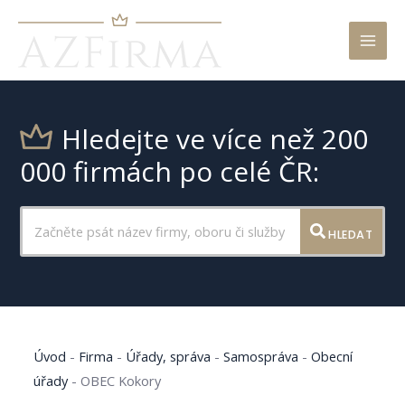
Mai
Men
Hledejte ve více než 200
000 firmách po celé ČR:
HLEDAT
Úvod
-
Firma
-
Úřady, správa
-
Samospráva
-
Obecní
úřady
-
OBEC Kokory