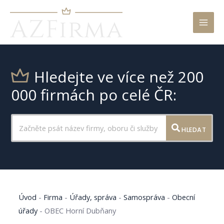
Mai
Men
Hledejte ve více než 200
000 firmách po celé ČR:
HLEDAT
Úvod
-
Firma
-
Úřady, správa
-
Samospráva
-
Obecní
úřady
-
OBEC Horní Dubňany