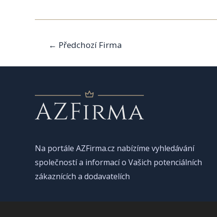
Navigace
←
Předchozí Firma
pro
příspěvek
Na portále AZFirma.cz nabízíme vyhledávání
společností a informací o Vašich potenciálních
zákaznících a dodavatelích