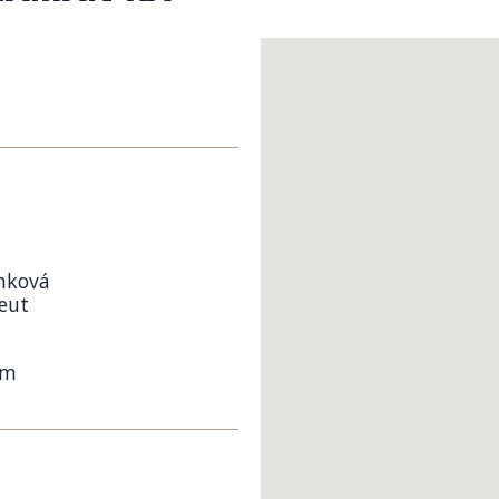
mková
eut
om