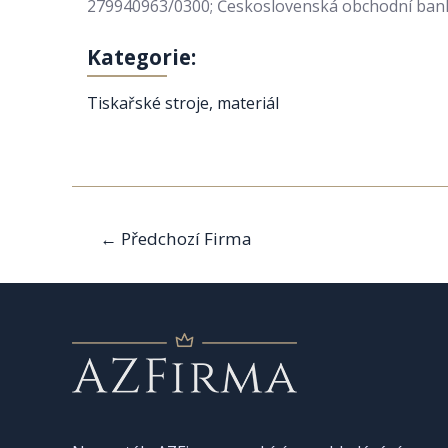
279940963/0300; Československá obchodní banka,
Kategorie:
Tiskařské stroje, materiál
Navigace
←
Předchozí Firma
pro
příspěvek