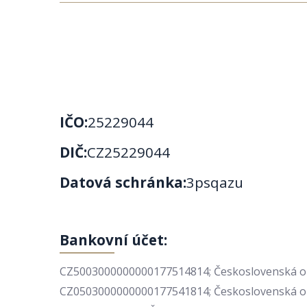
IČO:
25229044
DIČ:
CZ25229044
Datová schránka:
3psqazu
Bankovní účet:
CZ5003000000000177514814; Československá obc
CZ0503000000000177541814; Československá obch