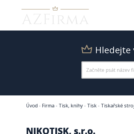
Hledejte 
Úvod
-
Firma
-
Tisk, knihy
-
Tisk
-
Tiskařské stroj
NIKOTISK, s.r.o.