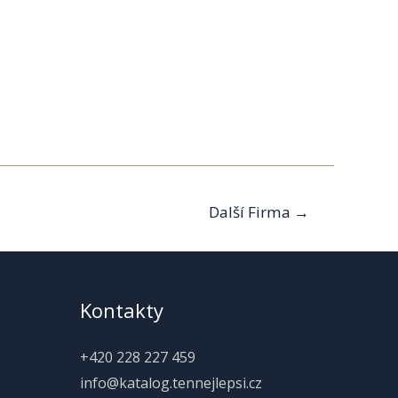
Další Firma
→
Kontakty
+420 228 227 459
info@katalog.tennejlepsi.cz