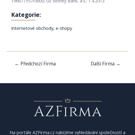
196677557/0600; GE Money Bank, a.s.; 1.4.2013
Kategorie:
Internetové obchody, e-shopy
Navigace
←
Předchozí Firma
Další Firma
→
pro
příspěvek
Na portále AZFirma.cz nabízíme vyhledávání společností a