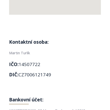
Kontaktní osoba:
Martin Turlík
IČO:
14507722
DIČ:
CZ7006121749
Bankovní účet: