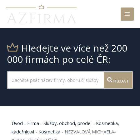
Mai
Men
Hledejte ve více než 200
000 firmách po celé ČR:
HLEDAT
Úvod
-
Firma
-
Služby, obchod, prodej
-
Kosmetika,
kadeřnictví
-
Kosmetika
-
NEZVALOVÁ MICHAELA-
KOSMETICKÉ SLUŽBY