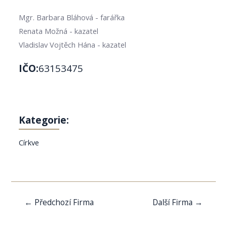
Mgr. Barbara Bláhová - farářka
Renata Možná - kazatel
Vladislav Vojtěch Hána - kazatel
IČO:
63153475
Kategorie:
Církve
Navigace
←
Předchozí Firma
Další Firma
→
pro