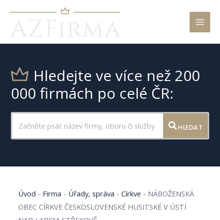
Mai
Men
Hledejte ve více než 200
000 firmách po celé ČR:
HLEDAT
Úvod
-
Firma
-
Úřady, správa
-
Církve
-
NÁBOŽENSKÁ
OBEC CÍRKVE ČESKOSLOVENSKÉ HUSITSKÉ V ÚSTÍ
NAD LABEM-STŘEKOVĚ