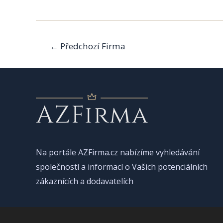
Navigace
←
Předchozí Firma
pro
příspěvek
Na portále AZFirma.cz nabízíme vyhledávání
společností a informací o Vašich potenciálních
zákaznících a dodavatelích