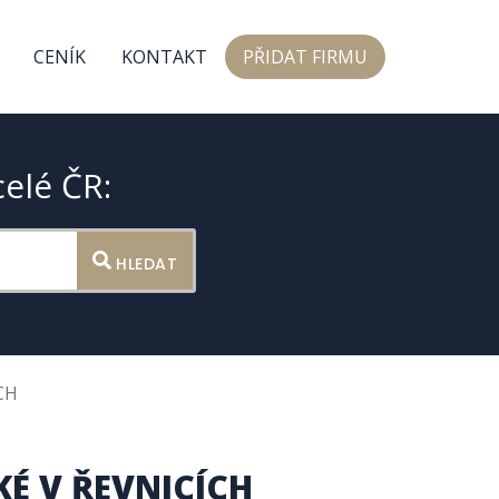
CENÍK
KONTAKT
PŘIDAT FIRMU
celé ČR:
HLEDAT
CH
É V ŘEVNICÍCH