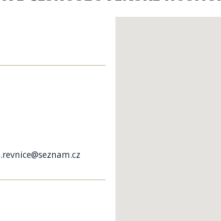
a.revnice@seznam.cz