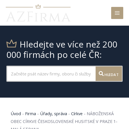
Mai
Men
Hledejte ve více než 200
000 firmách po celé ČR:
HLEDAT
Úvod
-
Firma
-
Úřady, správa
-
Církve
-
NÁBOŽENSKÁ
OBEC CÍRKVE ČESKOSLOVENSKÉ HUSITSKÉ V PRAZE 1-
MALÁ STRANA