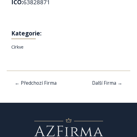
IČO:
63828871
Kategorie:
Církve
Navigace
←
Předchozí Firma
Další Firma
→
pro
příspěvek