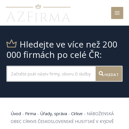
Mai
Men
Hledejte ve více než 200
000 firmách po celé ČR:
HLEDAT
Úvod
-
Firma
-
Úřady, správa
-
Církve
-
NÁBOŽENSKÁ
OBEC CÍRKVE ČESKOSLOVENSKÉ HUSITSKÉ V KYJOVĚ