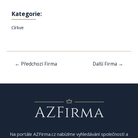
Kategorie:
Církve
Navigace
←
Předchozí Firma
Další Firma
→
pro
příspěvek
Na portále AZFirma.cz nabízíme vyhledávání společností a