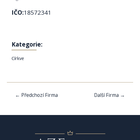
IČO:
18572341
Kategorie:
Církve
Navigace
←
Předchozí Firma
Další Firma
→
pro
příspěvek