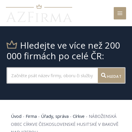
Mai
Men
Hledejte ve více než 200
000 firmách po celé ČR:
HLEDAT
Úvod
-
Firma
-
Úřady, správa
-
Církve
-
NÁBOŽENSKÁ
OBEC CÍRKVE ČESKOSLOVENSKÉ HUSITSKÉ V BAKOVĚ
NAD JIZEROU