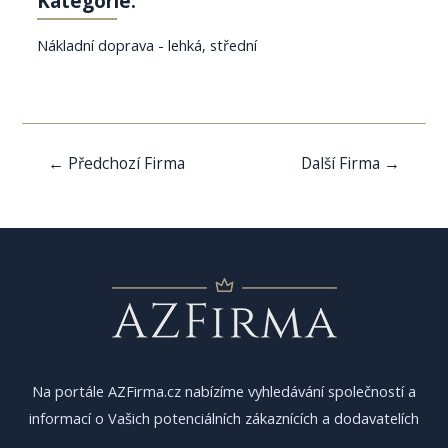
Kategorie:
Nákladní doprava - lehká, střední
Navigace
←
Předchozí Firma
Další Firma
→
pro
příspěvek
Na portále AZFirma.cz nabízíme vyhledávání společností a
informací o Vašich potenciálních zákaznících a dodavatelích