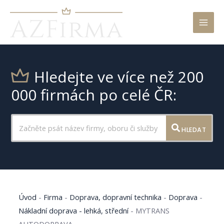
Mai
Men
Hledejte ve více než 200
000 firmách po celé ČR:
HLEDAT
Úvod
-
Firma
-
Doprava, dopravní technika
-
Doprava
-
Nákladní doprava - lehká, střední
-
MYTRANS
AUTODOPRAVA