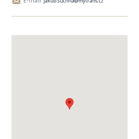
E-mail:
jakub.suchna@mytrans.cz