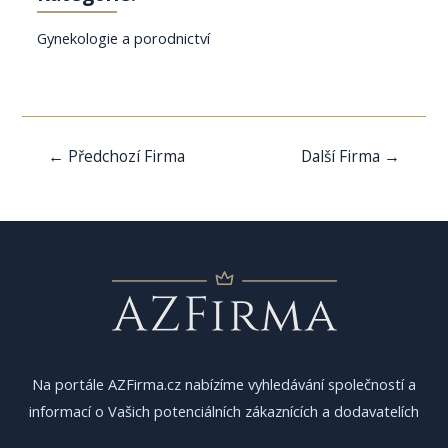
Gynekologie a porodnictví
Navigace
←
Předchozí Firma
Další Firma
→
pro
příspěvek
Na portále AZFirma.cz nabízíme vyhledávání společností a
informací o Vašich potenciálních zákaznících a dodavatelích