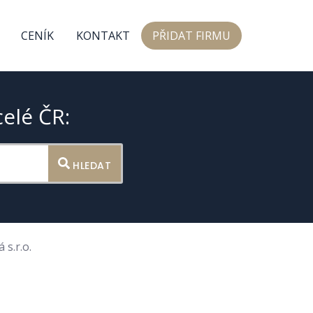
CENÍK
KONTAKT
PŘIDAT FIRMU
celé ČR:
HLEDAT
s.r.o.