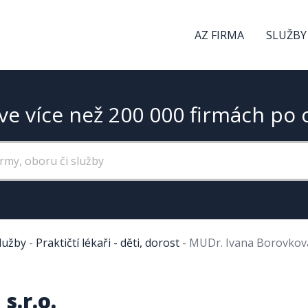
AZ FIRMA
SLUŽBY
ve více než 200 000 firmách po 
služby
-
Praktičtí lékaři - děti, dorost
-
MUDr. Ivana Borovková 
s.r.o.