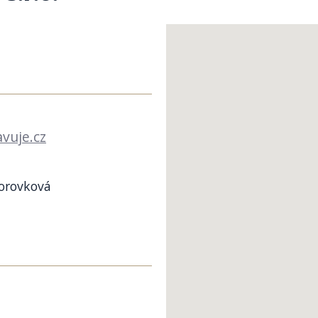
vuje.cz
Borovková