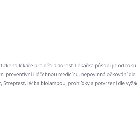
ického lékaře pro děti a dorost. Lékařka působí již od rok
. preventivní i léčebnou medicínu, nepovinná očkování dle v
t, Streptest, léčba biolampou, prohlídky a potvrzení dle vyžá