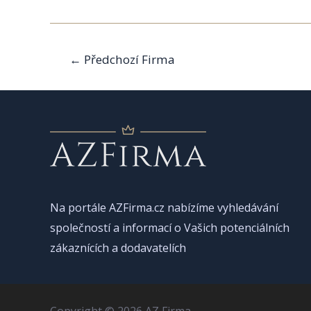
Navigace
←
Předchozí Firma
pro
příspěvek
Na portále AZFirma.cz nabízíme vyhledávání
společností a informací o Vašich potenciálních
zákaznících a dodavatelích
Copyright © 2026 AZ Firma