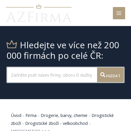
Mai
Men
Hledejte ve více než 200
000 firmách po celé ČR:
HLEDAT
Úvod
-
Firma
-
Drogerie, barvy, chemie
-
Drogistické
zboží
-
Drogistické zboží - velkoobchod
-
MPCOSMETICS s.r.o.