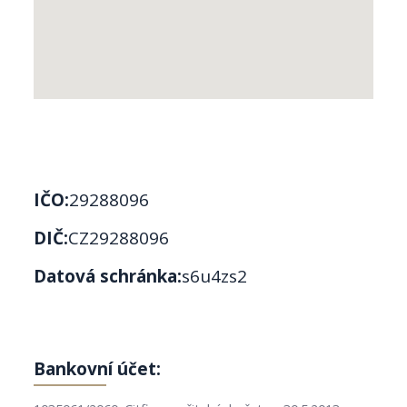
IČO:
29288096
DIČ:
CZ29288096
Datová schránka:
s6u4zs2
Bankovní účet: