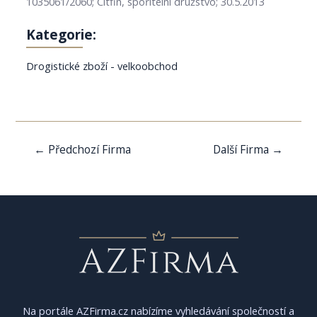
1035061/2060; Citfin, spořitelní družstvo; 30.5.2013
Kategorie:
Drogistické zboží - velkoobchod
Navigace
←
Předchozí Firma
Další Firma
→
pro
příspěvek
Na portále AZFirma.cz nabízíme vyhledávání společností a