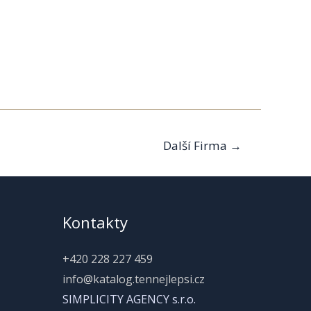
Další Firma
→
Kontakty
+420 228 227 459
info@katalog.tennejlepsi.cz
SIMPLICITY AGENCY s.r.o.