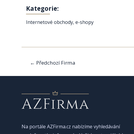
Kategorie:
Internetové obchody, e-shopy
Navigace
←
Předchozí Firma
pro
příspěvek
Na portále AZFirma.cz nabízíme vyhledávání