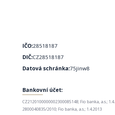
IČO:
28518187
DIČ:
CZ28518187
Datová schránka:
75jinw8
Bankovní účet:
CZ2120100000002300085148; Fio banka, a.s.; 1.4
2800040835/2010; Fio banka, a.s.; 1.4.2013