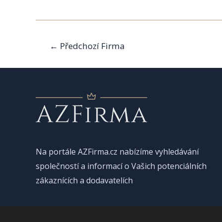
Navigace
←
Předchozí Firma
pro
příspěvek
Na portále AZFirma.cz nabízíme vyhledávání
společností a informací o Vašich potenciálních
zákaznících a dodavatelích