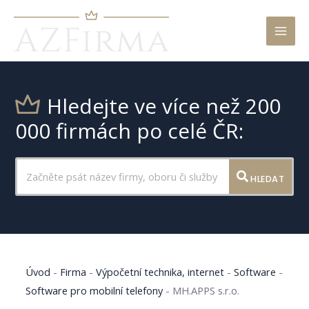
Mai
Men
Hledejte ve více než 200
000 firmách po celé ČR:
HLEDAT
Úvod
-
Firma
-
Výpočetní technika, internet
-
Software
-
Software pro mobilní telefony
-
MH.APPS s.r.o.