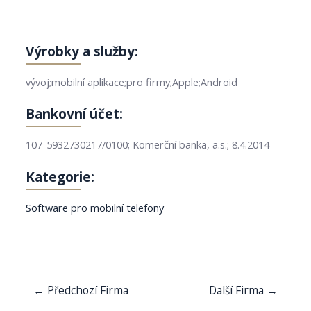
Výrobky a služby:
vývoj;mobilní aplikace;pro firmy;Apple;Android
Bankovní účet:
107-5932730217/0100; Komerční banka, a.s.; 8.4.2014
Kategorie:
Software pro mobilní telefony
Navigace
←
Předchozí Firma
Další Firma
→
pro