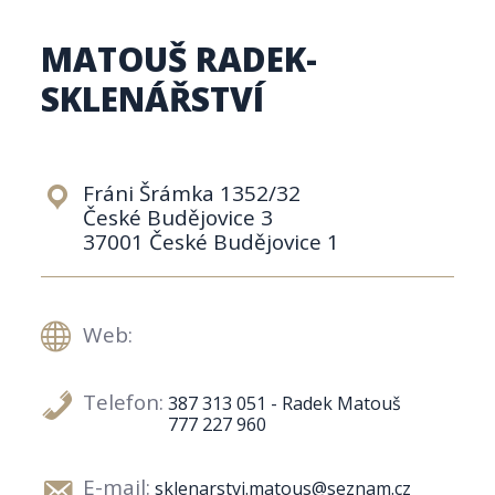
MATOUŠ RADEK-
SKLENÁŘSTVÍ
Fráni Šrámka 1352/32
České Budějovice 3
37001 České Budějovice 1
Web:
Telefon:
387 313 051 - Radek Matouš
777 227 960
E-mail:
sklenarstvi.matous@seznam.cz