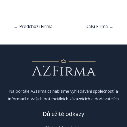
Navigace
←
Předchozí Firma
Další Firma
→
pro
příspěvek
Na portále AZFirma.cz nabízíme vyhledávání společností a
informací o Vašich potenciálních zákaznících a dodavatelích
Důležité odkazy