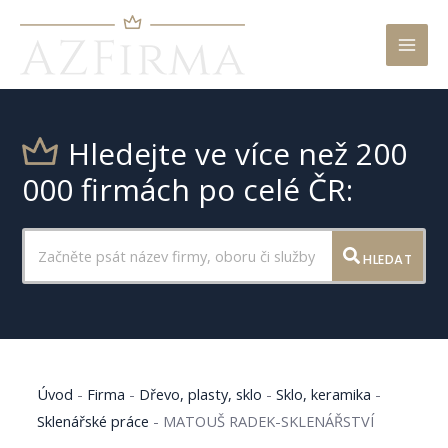
Mai
Men
Hledejte ve více než 200
000 firmách po celé ČR:
HLEDAT
Úvod
-
Firma
-
Dřevo, plasty, sklo
-
Sklo, keramika
-
Sklenářské práce
-
MATOUŠ RADEK-SKLENÁŘSTVÍ