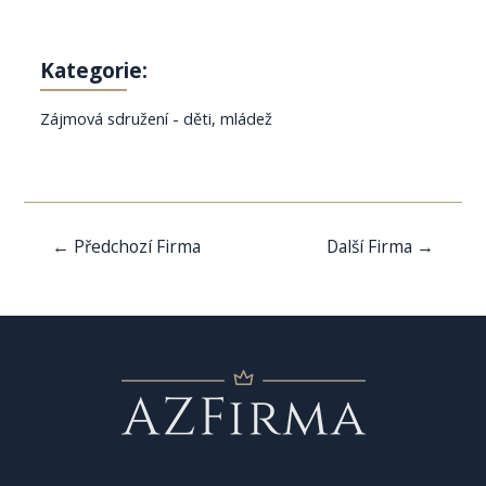
Kategorie:
Zájmová sdružení - děti, mládež
Navigace
←
Předchozí Firma
Další Firma
→
pro
příspěvek