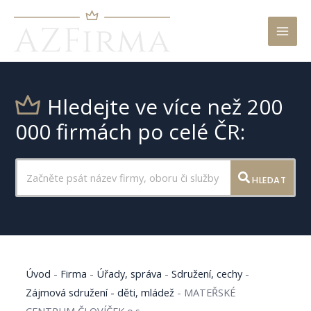
Mai
Men
Hledejte ve více než 200
000 firmách po celé ČR:
HLEDAT
Úvod
-
Firma
-
Úřady, správa
-
Sdružení, cechy
-
Zájmová sdružení - děti, mládež
-
MATEŘSKÉ
CENTRUM ČLOVÍČEK o.s.