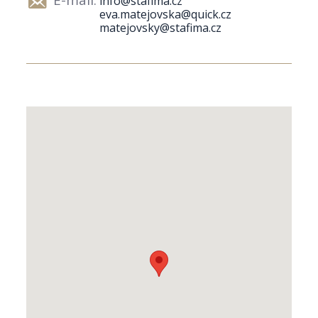
info@stafima.cz
eva.matejovska@quick.cz
matejovsky@stafima.cz