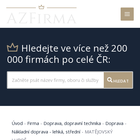
Mai
Men
Hledejte ve více než 200
000 firmách po celé ČR:
HLEDAT
Úvod
-
Firma
-
Doprava, dopravní technika
-
Doprava
-
Nákladní doprava - lehká, střední
-
MATĚJOVSKÝ
LUBOŠ