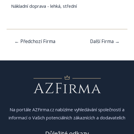
Nákladní doprava - lehká, střední
Navigace
←
Předchozí Firma
Další Firma
→
pro
příspěvek
Na portále AZFirma.cz nabízíme vyhledávání společností a
informací o Vašich potenciálních zákaznících a dodavatelích
Důležité odkazy