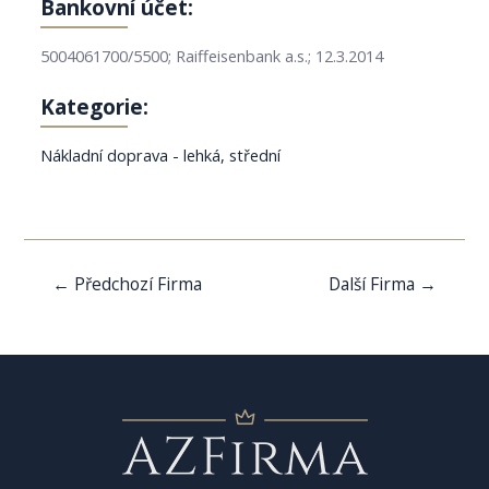
Bankovní účet:
5004061700/5500; Raiffeisenbank a.s.; 12.3.2014
Kategorie:
Nákladní doprava - lehká, střední
Navigace
←
Předchozí Firma
Další Firma
→
pro
příspěvek