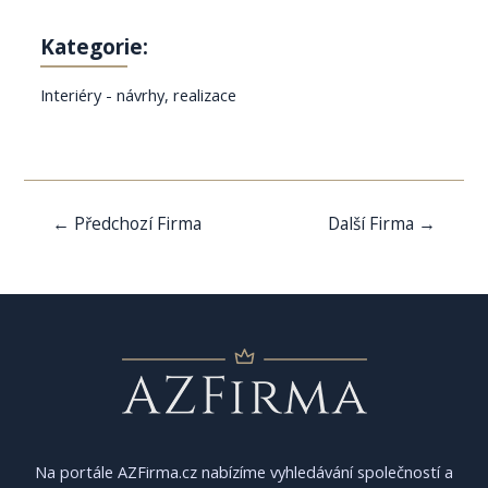
Kategorie:
Interiéry - návrhy, realizace
Navigace
←
Předchozí Firma
Další Firma
→
pro
příspěvek
Na portále AZFirma.cz nabízíme vyhledávání společností a