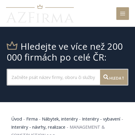
Mai
Men
Hledejte ve více než 200
000 firmách po celé ČR:
HLEDAT
Úvod
-
Firma
-
Nábytek, interiéry
-
Interiéry - vybavení
-
Interiéry - návrhy, realizace
-
MANAGEMENT &
CONSTRUCTION s.r.o.