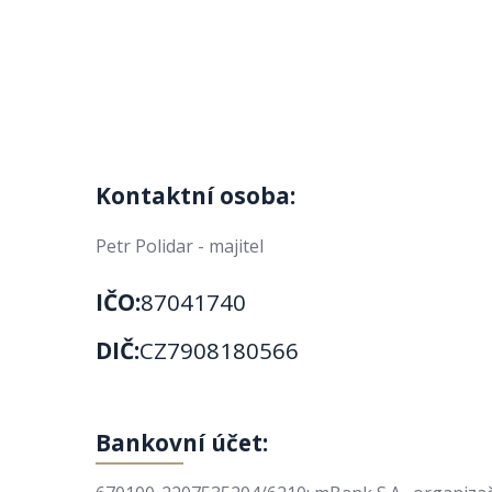
Kontaktní osoba:
Petr Polidar - majitel
IČO:
87041740
DIČ:
CZ7908180566
Bankovní účet: