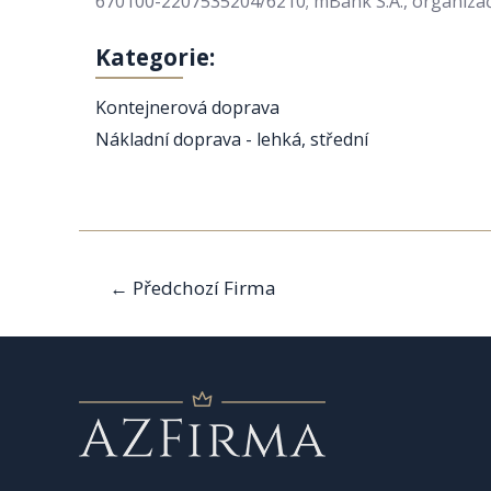
670100-2207535204/6210; mBank S.A., organizačn
Kategorie:
Kontejnerová doprava
Nákladní doprava - lehká, střední
Navigace
←
Předchozí Firma
pro
příspěvek