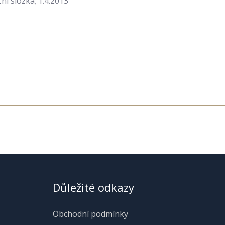
í složka; 1.4.2013
Důležité odkazy
Obchodní podmínky