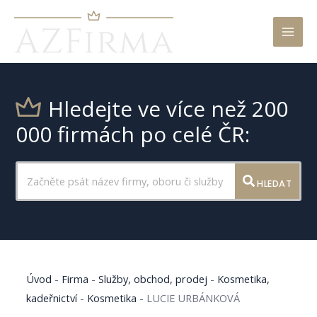
Mai
Men
Hledejte ve více než 200
000 firmách po celé ČR:
HLEDAT
Úvod
-
Firma
-
Služby, obchod, prodej
-
Kosmetika,
kadeřnictví
-
Kosmetika
-
LUCIE URBÁNKOVÁ