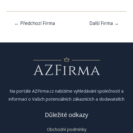
Navigace
←
Předchozí Firma
Další Firma
→
pro
příspěvek
Na portále AZFirma.cz nabízíme vyhledávání společností a
informací o Vašich potenciálních zákaznících a dodavatelích
Důležité odkazy
Obchodní podmínky