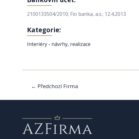
2100133504/2010; Fio banka, a.s.; 12.4.2013
Kategorie:
Interiéry - návrhy, realizace
Navigace
←
Předchozí Firma
pro
příspěvek