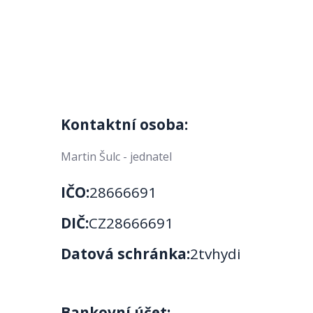
Kontaktní osoba:
Martin Šulc - jednatel
IČO:
28666691
DIČ:
CZ28666691
Datová schránka:
2tvhydi
Bankovní účet: