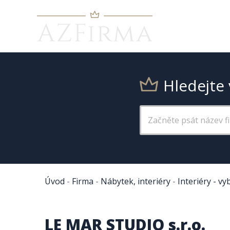
Hledejte 
Úvod
-
Firma
-
Nábytek, interiéry
-
Interiéry - vy
LE MAR STUDIO s.r.o.