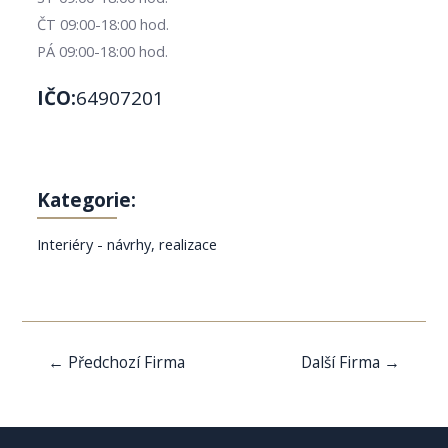
ČT 09:00-18:00 hod.
PÁ 09:00-18:00 hod.
IČO:
64907201
Kategorie:
Interiéry - návrhy, realizace
Navigace
←
Předchozí Firma
Další Firma
→
pro
příspěvek