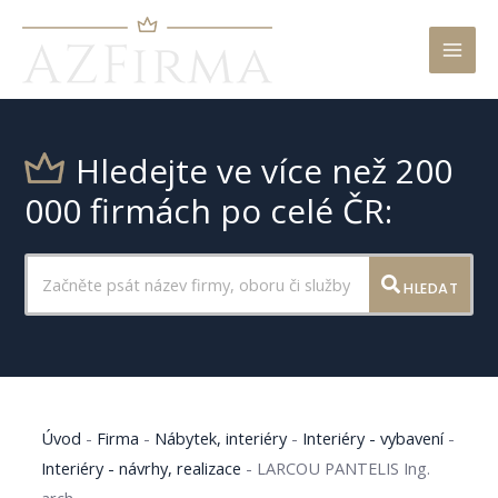
Mai
Men
Hledejte ve více než 200
000 firmách po celé ČR:
HLEDAT
Úvod
-
Firma
-
Nábytek, interiéry
-
Interiéry - vybavení
-
Interiéry - návrhy, realizace
-
LARCOU PANTELIS Ing.
arch.