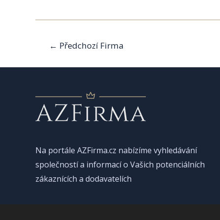
Navigace
←
Předchozí Firma
pro
příspěvek
Na portále AZFirma.cz nabízíme vyhledávání
společností a informací o Vašich potenciálních
zákaznících a dodavatelích