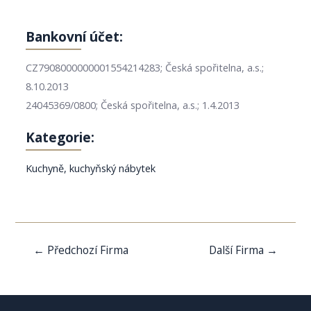
Bankovní účet:
CZ7908000000001554214283; Česká spořitelna, a.s.;
8.10.2013
24045369/0800; Česká spořitelna, a.s.; 1.4.2013
Kategorie:
Kuchyně, kuchyňský nábytek
Navigace
←
Předchozí Firma
Další Firma
→
pro
příspěvek