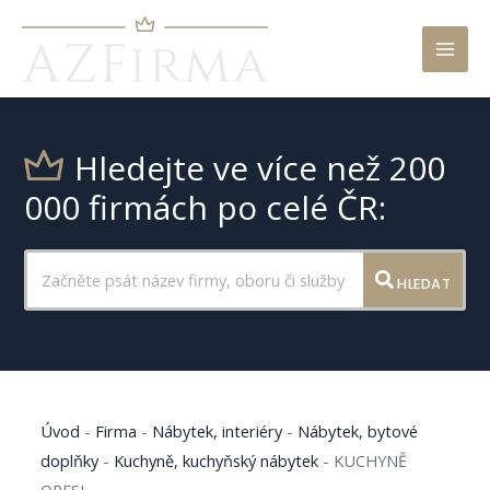
Mai
Men
Hledejte ve více než 200
000 firmách po celé ČR:
HLEDAT
Úvod
-
Firma
-
Nábytek, interiéry
-
Nábytek, bytové
doplňky
-
Kuchyně, kuchyňský nábytek
-
KUCHYNĚ
ORESI