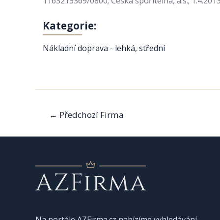
1163215369/0800; Česká spořitelna, a.s.; 1.4.201
Kategorie:
Nákladní doprava - lehká, střední
Navigace
←
Předchozí Firma
pro
příspěvek
Na portále AZFirma.cz nabízíme vyhledávání