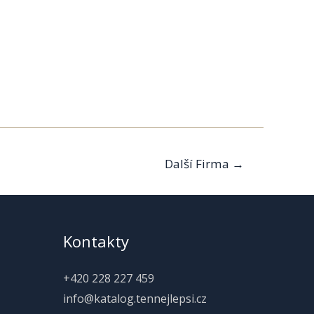
Další Firma
→
Kontakty
+420 228 227 459
info@katalog.tennejlepsi.cz