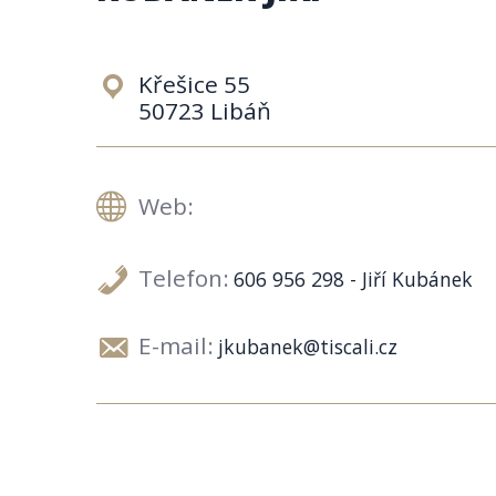
Křešice 55
50723 Libáň
Web:
Telefon:
606 956 298 - Jiří Kubánek
E-mail:
jkubanek@tiscali.cz