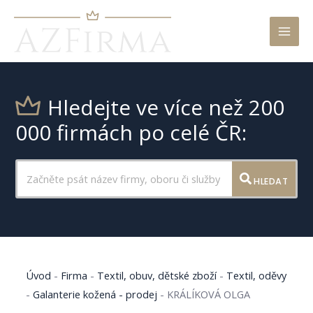
Mai
Men
Hledejte ve více než 200
000 firmách po celé ČR:
HLEDAT
Úvod
-
Firma
-
Textil, obuv, dětské zboží
-
Textil, oděvy
-
Galanterie kožená - prodej
-
KRÁLÍKOVÁ OLGA