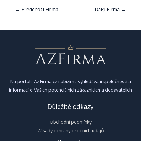
Navigace
←
Předchozí Firma
Další Firma
→
pro
příspěvek
Na portále AZFirma.cz nabízíme vyhledávání společností a
informací o Vašich potenciálních zákaznících a dodavatelích
Důležité odkazy
Obchodní podmínky
Zásady ochrany osobních údajů