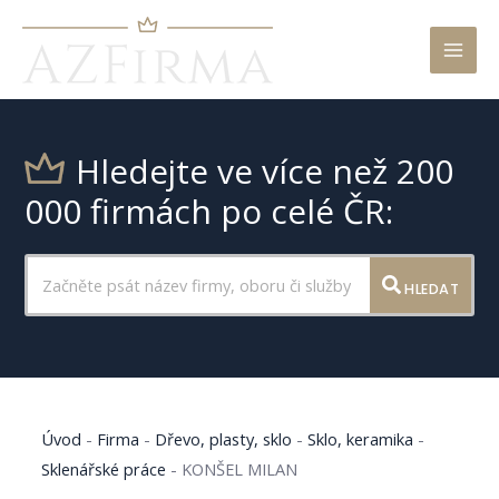
Mai
Men
Hledejte ve více než 200
000 firmách po celé ČR:
HLEDAT
Úvod
-
Firma
-
Dřevo, plasty, sklo
-
Sklo, keramika
-
Sklenářské práce
-
KONŠEL MILAN