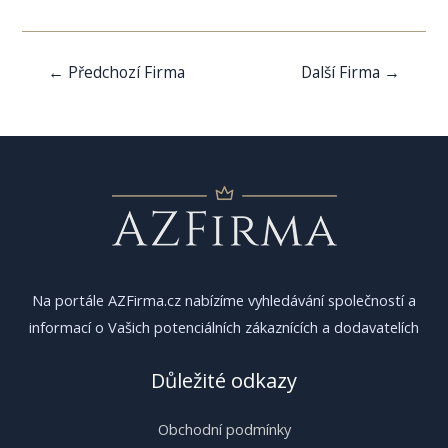
Navigace
←
Předchozí Firma
Další Firma
→
pro
příspěvek
Na portále AZFirma.cz nabízíme vyhledávání společností a
informací o Vašich potenciálních zákaznících a dodavatelích
Důležité odkazy
Obchodní podmínky