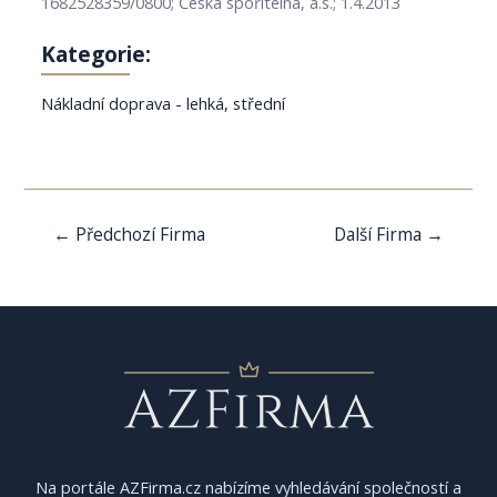
1682528359/0800; Česká spořitelna, a.s.; 1.4.2013
Kategorie:
Nákladní doprava - lehká, střední
Navigace
←
Předchozí Firma
Další Firma
→
pro
příspěvek
Na portále AZFirma.cz nabízíme vyhledávání společností a