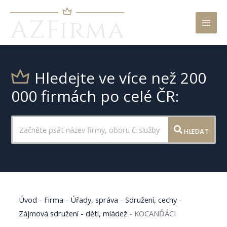
Mai
Men
Hledejte ve více než 200
000 firmách po celé ČR:
HLEDAT
Úvod
-
Firma
-
Úřady, správa
-
Sdružení, cechy
-
Zájmová sdružení - děti, mládež
-
KOCANĎÁCI