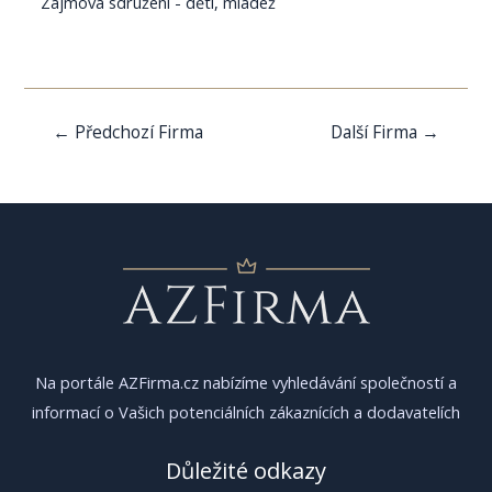
Zájmová sdružení - děti, mládež
Navigace
←
Předchozí Firma
Další Firma
→
pro
příspěvek
Na portále AZFirma.cz nabízíme vyhledávání společností a
informací o Vašich potenciálních zákaznících a dodavatelích
Důležité odkazy