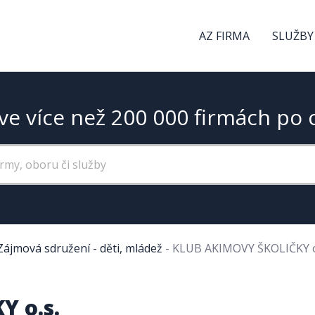
AZ FIRMA
SLUŽBY
ve více než 200 000 firmách po 
Zájmová sdružení - děti, mládež
-
KLUB AKIMOVY ŠKOLIČKY o
 o.s.