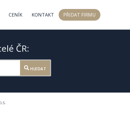
CENÍK
KONTAKT
PŘIDAT FIRMU
celé ČR:
HLEDAT
.s.