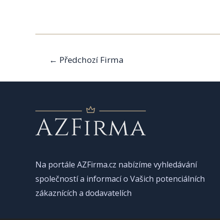
Navigace
←
Předchozí Firma
pro
příspěvek
Na portále AZFirma.cz nabízíme vyhledávání
společností a informací o Vašich potenciálních
zákaznících a dodavatelích