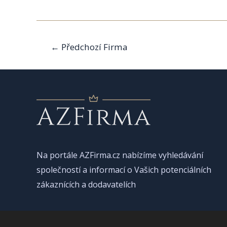
Navigace
←
Předchozí Firma
pro
příspěvek
Na portále AZFirma.cz nabízíme vyhledávání
společností a informací o Vašich potenciálních
zákaznících a dodavatelích