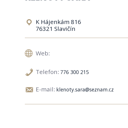
K Hájenkám 816
76321 Slavičín
Web:
Telefon:
776 300 215
E-mail:
klenoty.sara@seznam.cz