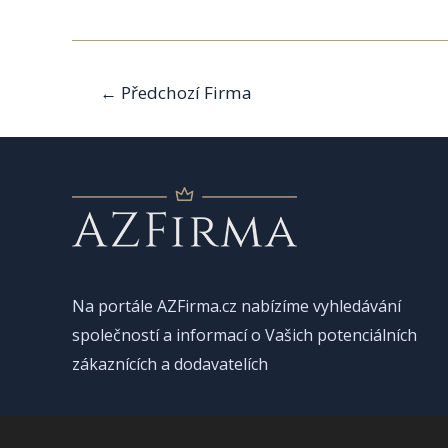
Navigace
←
Předchozí Firma
pro
příspěvek
Na portále AZFirma.cz nabízíme vyhledávání
společností a informací o Vašich potenciálních
zákaznících a dodavatelích