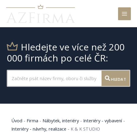
Mai
Men
Hledejte ve více než 200
000 firmách po celé ČR:
HLEDAT
Úvod
-
Firma
-
Nábytek, interiéry
-
Interiéry - vybavení
-
Interiéry - návrhy, realizace
-
K & K STUDIO