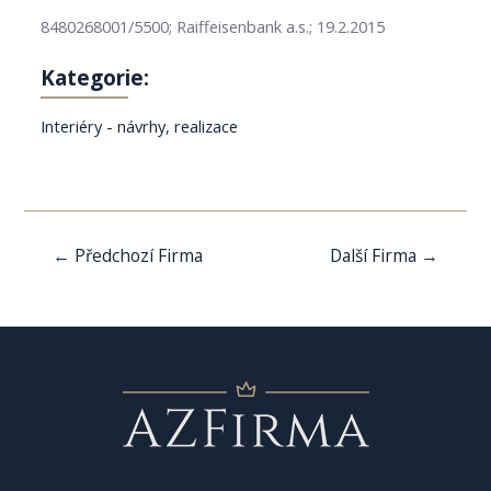
8480268001/5500; Raiffeisenbank a.s.; 19.2.2015
Kategorie:
Interiéry - návrhy, realizace
Navigace
←
Předchozí Firma
Další Firma
→
pro
příspěvek