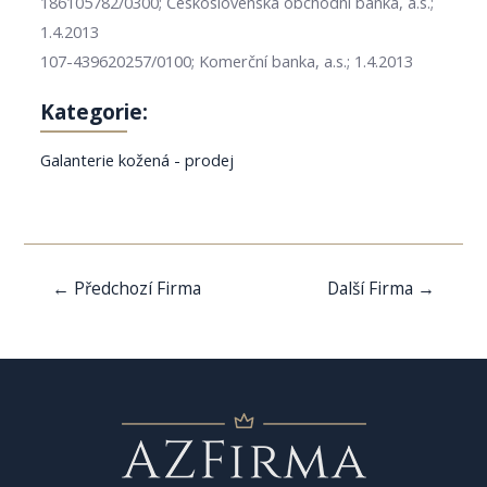
186105782/0300; Československá obchodní banka, a.s.;
1.4.2013
107-439620257/0100; Komerční banka, a.s.; 1.4.2013
Kategorie:
Galanterie kožená - prodej
Navigace
←
Předchozí Firma
Další Firma
→
pro
příspěvek