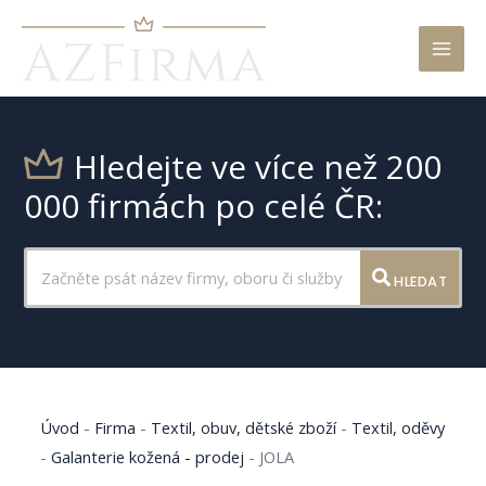
Mai
Men
Hledejte ve více než 200
000 firmách po celé ČR:
HLEDAT
Úvod
-
Firma
-
Textil, obuv, dětské zboží
-
Textil, oděvy
-
Galanterie kožená - prodej
-
JOLA